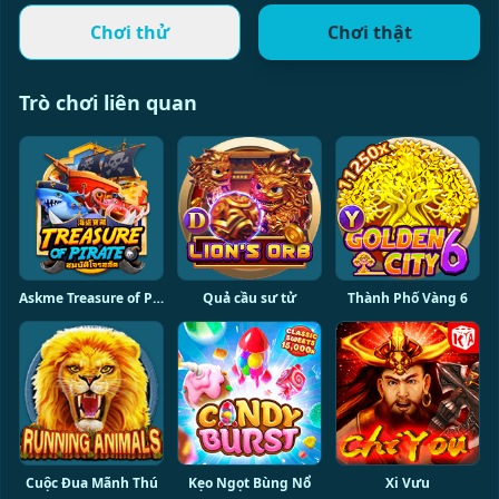
Chơi thử
Chơi thật
Trò chơi liên quan
Askme Treasure of Pirate
Quả cầu sư tử
Thành Phố Vàng 6
Cuộc Đua Mãnh Thú
Kẹo Ngọt Bùng Nổ
Xi Vưu