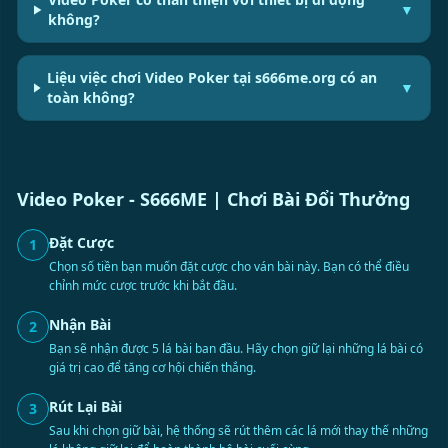
▼
không?
Liệu việc chơi Video Poker tại s666me.org có an
▼
toàn không?
Video Poker - S666ME | Chơi Bài Đổi Thưởng
Đặt Cược
1
Chọn số tiền bạn muốn đặt cược cho ván bài này. Bạn có thể điều
chỉnh mức cược trước khi bắt đầu.
Nhận Bài
2
Bạn sẽ nhận được 5 lá bài ban đầu. Hãy chọn giữ lại những lá bài có
giá trị cao để tăng cơ hội chiến thắng.
Rút Lại Bài
3
Sau khi chọn giữ bài, hệ thống sẽ rút thêm các lá mới thay thế những