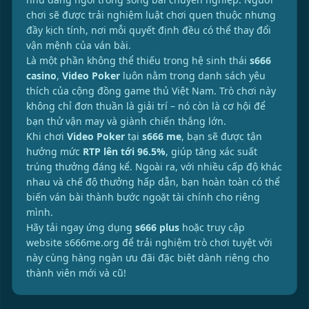
chơi sẽ được trải nghiệm luật chơi quen thuộc nhưng
đầy kịch tính, nơi mỗi quyết định đều có thể thay đổi
vận mệnh của ván bài.
Là một phần không thể thiếu trong hệ sinh thái
s666
casino
,
Video Poker
luôn nằm trong danh sách yêu
thích của cộng đồng game thủ Việt Nam. Trò chơi này
không chỉ đơn thuần là giải trí – nó còn là cơ hội để
bạn thử vận may và giành chiến thắng lớn.
Khi chơi
Video Poker
tại
s666 me
, bạn sẽ được tận
hưởng mức
RTP lên tới 96.5%
, giúp tăng xác suất
trúng thưởng đáng kể. Ngoài ra, với nhiều cấp độ khác
nhau và chế độ thưởng hấp dẫn, bạn hoàn toàn có thể
biến ván bài thành bước ngoặt tài chính cho riêng
mình.
Hãy tải ngay ứng dụng
s666 plus
hoặc truy cập
website
s666me.org
để trải nghiệm trò chơi tuyệt vời
này cùng hàng ngàn ưu đãi đặc biệt dành riêng cho
thành viên mới và cũ!