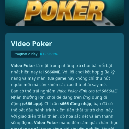
▶
Video Poker
Pragmatic Play
RTP 96.5%
Video Poker
là một trong những trò chơi bài nổi bật
nhất hiện nay tại
S666ME
. Với lối chơi kết hợp giữa kỹ
năng và may mắn, tựa game này không chỉ thu hút
người mới mà còn khiến các cao thủ phải say mê.
Bạn có thể trải nghiệm
Video Poker đỉnh cao tại S666ME!
Nhận thưởng lớn, chơi dễ dàng trên ứng dụng di
động (
s666 app
). Chỉ cần
s666 đăng nhập
, bạn đã có
thể bắt đầu hành trình kiếm tiền thật từ trò chơi này.
Với giao diện thân thiện, đồ họa sắc nét và âm thanh
sống động,
Video Poker
mang đến cảm giác chân thực
như đang ngồi trong sòng bài chuyên nghiệp. Người