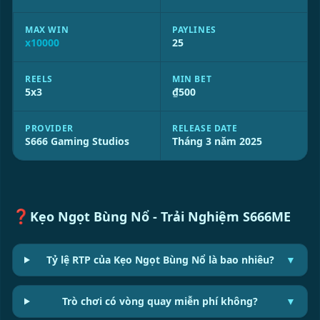
MAX WIN
PAYLINES
x10000
25
REELS
MIN BET
5x3
₫500
PROVIDER
RELEASE DATE
S666 Gaming Studios
Tháng 3 năm 2025
❓
Kẹo Ngọt Bùng Nổ - Trải Nghiệm S666ME
Tỷ lệ RTP của Kẹo Ngọt Bùng Nổ là bao nhiêu?
▼
Trò chơi có vòng quay miễn phí không?
▼