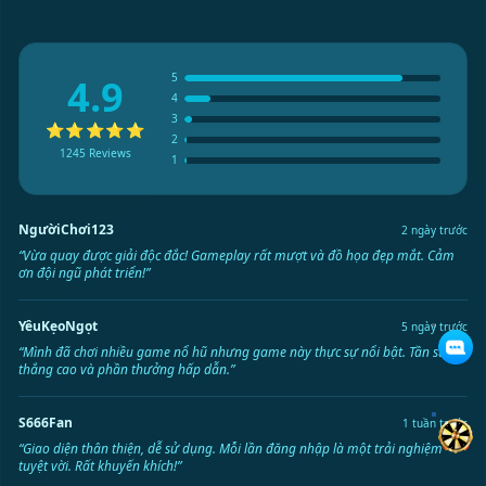
5
4.9
4
3
⭐⭐⭐⭐⭐
2
1245 Reviews
1
NgườiChơi123
2 ngày trước
“Vừa quay được giải độc đắc! Gameplay rất mượt và đồ họa đẹp mắt. Cảm
ơn đội ngũ phát triển!”
YêuKẹoNgọt
5 ngày trước
“Mình đã chơi nhiều game nổ hũ nhưng game này thực sự nổi bật. Tần suất
thắng cao và phần thưởng hấp dẫn.”
S666Fan
1 tuần trước
“Giao diện thân thiện, dễ sử dụng. Mỗi lần đăng nhập là một trải nghiệm
tuyệt vời. Rất khuyến khích!”