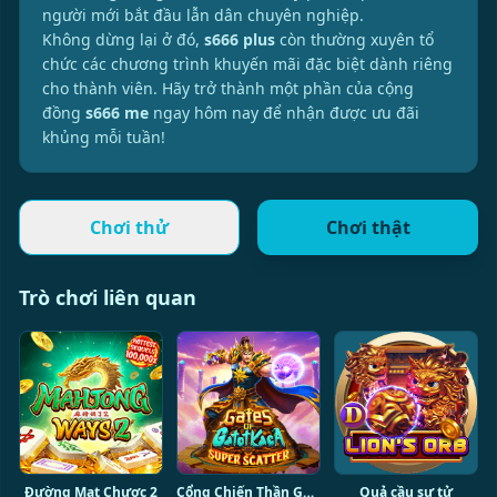
người mới bắt đầu lẫn dân chuyên nghiệp.
Không dừng lại ở đó,
s666 plus
còn thường xuyên tổ
chức các chương trình khuyến mãi đặc biệt dành riêng
cho thành viên. Hãy trở thành một phần của cộng
đồng
s666 me
ngay hôm nay để nhận được ưu đãi
khủng mỗi tuần!
Chơi thử
Chơi thật
Trò chơi liên quan
Đường Mạt Chược 2
Cổng Chiến Thần Gatot Kaca – Siêu Scatter
Quả cầu sư tử