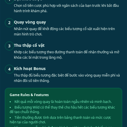
Chọn số tiền cược phù hợp với ngân sách của bạn trước khi bắt đầu
hành trình khám phá.
Quay vòng quay
2
Nhấn nút quay để khởi động các biểu tượng cổ vật xuất hiện trên
màn hình trò chơi.
Thu thập cổ vật
3
Khớp các biểu tượng theo đường thanh toán để nhận thưởng và mở
khóa các bí mật trong lăng mộ.
Kích hoạt Bonus
4
Thu thập đủ biểu tượng đặc biệt để bước vào vòng quay miễn phí và
nhân đôi số tiền thắng.
Game Rules & Features
Kết quả mỗi vòng quay là hoàn toàn ngẫu nhiên và minh bạch.
Biểu tượng Wild có thể thay thế cho hầu hết các biểu tượng khác
để tạo chuỗi thắng.
Tiền thưởng được tính dựa trên bảng thanh toán và mức cược
hiện tại của người chơi.