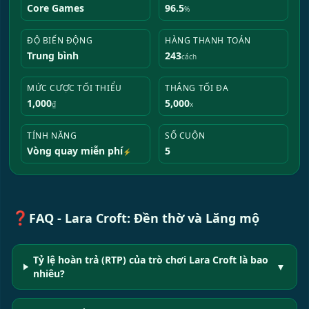
Core Games
96.5
%
ĐỘ BIẾN ĐỘNG
HÀNG THANH TOÁN
Trung bình
243
cách
MỨC CƯỢC TỐI THIỂU
THẮNG TỐI ĐA
1,000
5,000
₫
x
TÍNH NĂNG
SỐ CUỘN
Vòng quay miễn phí
5
⚡
❓
FAQ - Lara Croft: Đền thờ và Lăng mộ
Tỷ lệ hoàn trả (RTP) của trò chơi Lara Croft là bao
▼
nhiêu?