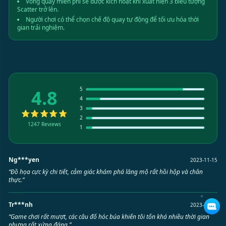
Vòng quay miễn phí sẽ được kích hoạt khi xuất hiện 3 biểu tượng
Scatter trở lên.
Người chơi có thể chọn chế độ quay tự động để tối ưu hóa thời
gian trải nghiệm.
5
4.8
4
3
⭐⭐⭐⭐⭐
2
1247 Reviews
1
Ng***yen
2023-11-15
“Đồ họa cực kỳ chi tiết, cảm giác khám phá lăng mộ rất hồi hộp và chân
thực.”
Tr***nh
2023-12-02
“Game chơi rất mượt, các câu đố hóc búa khiến tôi tốn khá nhiều thời gian
nhưng rất xứng đáng.”