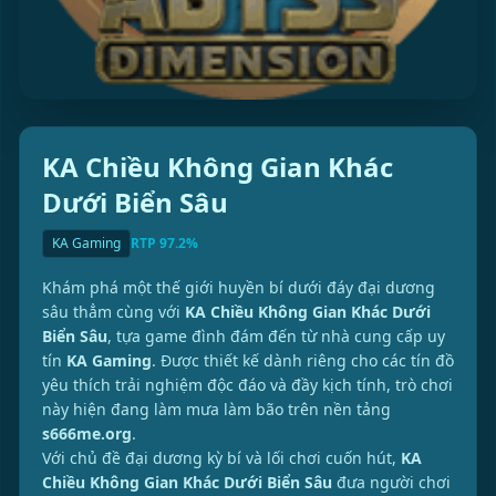
▶
KA Chiều Không Gian Khác
Dưới Biển Sâu
KA Gaming
RTP 97.2%
Khám phá một thế giới huyền bí dưới đáy đại dương
sâu thẳm cùng với
KA Chiều Không Gian Khác Dưới
Biển Sâu
, tựa game đình đám đến từ nhà cung cấp uy
tín
KA Gaming
. Được thiết kế dành riêng cho các tín đồ
yêu thích trải nghiệm độc đáo và đầy kịch tính, trò chơi
này hiện đang làm mưa làm bão trên nền tảng
s666me.org
.
Với chủ đề đại dương kỳ bí và lối chơi cuốn hút,
KA
Chiều Không Gian Khác Dưới Biển Sâu
đưa người chơi