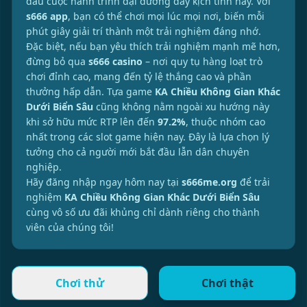
đầu cuộc hành trình đại dương đầy kịch tính này. Với
s666 app
, bạn có thể chơi mọi lúc mọi nơi, biến mỗi
phút giây giải trí thành một trải nghiệm đáng nhớ.
Đặc biệt, nếu bạn yêu thích trải nghiệm mạnh mẽ hơn,
đừng bỏ qua
s666 casino
– nơi quy tụ hàng loạt trò
chơi đỉnh cao, mang đến tỷ lệ thắng cao và phần
thưởng hấp dẫn. Tựa game
KA Chiều Không Gian Khác
Dưới Biển Sâu
cũng không nằm ngoài xu hướng này
khi sở hữu mức RTP lên đến
97.2%
, thuộc nhóm cao
nhất trong các slot game hiện nay. Đây là lựa chọn lý
tưởng cho cả người mới bắt đầu lẫn dân chuyên
nghiệp.
Hãy đăng nhập ngay hôm nay tại
s666me.org
để trải
nghiệm
KA Chiều Không Gian Khác Dưới Biển Sâu
cùng vô số ưu đãi khủng chỉ dành riêng cho thành
viên của chúng tôi!
Chơi thử
Chơi thật