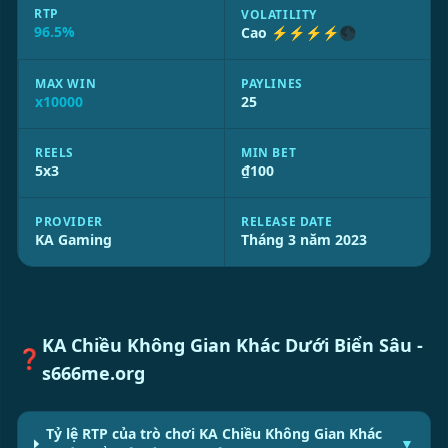
RTP
VOLATILITY
96.5%
Cao ⚡⚡⚡⚡🌑
MAX WIN
PAYLINES
x10000
25
REELS
MIN BET
5x3
₫100
PROVIDER
RELEASE DATE
KA Gaming
Tháng 3 năm 2023
KA Chiều Không Gian Khác Dưới Biển Sâu -
❓
s666me.org
Tỷ lệ RTP của trò chơi KA Chiều Không Gian Khác
▼