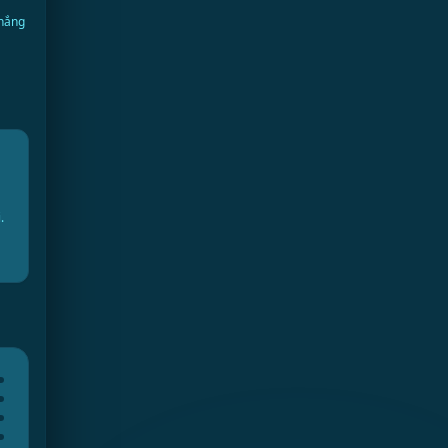
thắng
.