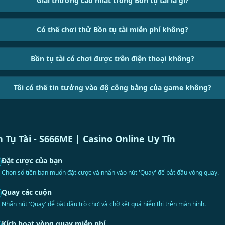
Giải thưởng cao nhất trong Bồn tụ tài là gì?
Có thể chơi thử Bồn tụ tài miễn phí không?
Bồn tụ tài có chơi được trên điện thoại không?
Tôi có thể tin tưởng vào độ công bằng của game không?
 Tụ Tài - S666ME | Casino Online Uy Tín
Đặt cược của bạn
Chọn số tiền bạn muốn đặt cược và nhấn vào nút 'Quay' để bắt đầu vòng quay.
Quay các cuộn
Nhấn nút 'Quay' để bắt đầu trò chơi và chờ kết quả hiển thị trên màn hình.
Kích hoạt vòng quay miễn phí