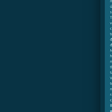
m
ứ
s
T
v
c
t
đ
đ
N
n
t
t
t
n
r
c
B
p