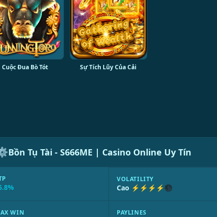
Cuộc Đua Bò Tót
Sự Tích Lũy Của Cải
⚙️
Bồn Tụ Tài - S666ME | Casino Online Uy Tín
TP
VOLATILITY
6.8%
Cao ⚡⚡⚡⚡🌑
AX WIN
PAYLINES