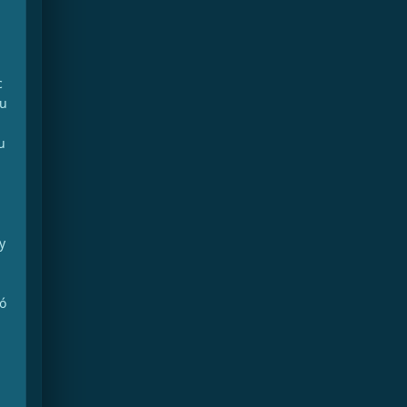
c
au
u
y
có
n