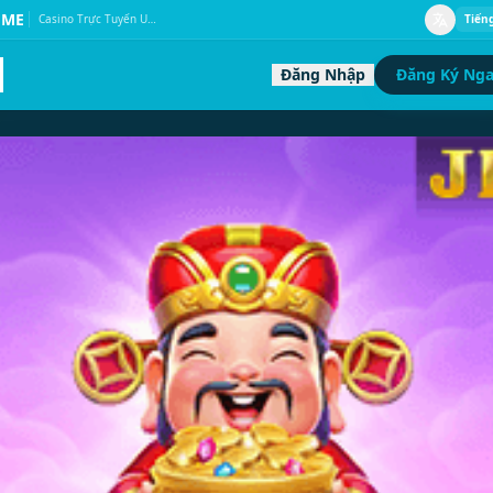
 ME
Casino Trực Tuyến Uy Tín
Tiếng
Đăng Nhập
Đăng Ký Ng