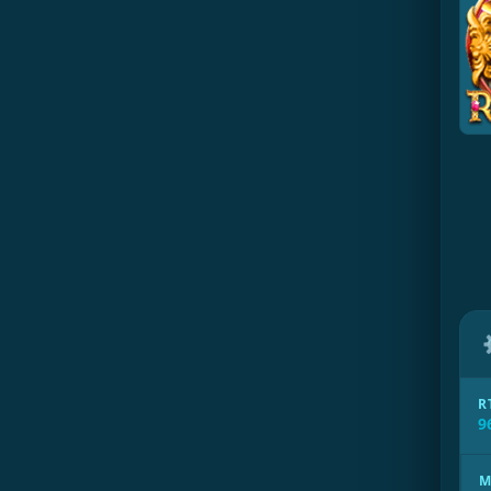
R
9
M