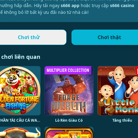
hưởng hấp dẫn. Hãy tải ngay
s666 app
hoặc truy cập
s666 casino
ể không bỏ lỡ bất kỳ ưu đãi nào từ nhà cái!
Chơi thử
Chơi thật
 chơi liên quan
MG THẦN TÀI CÂU CÁ WANDA
Lò Rèn Giàu Có
Tăng thiếu