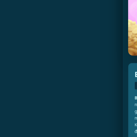
B
g
m
K
đ